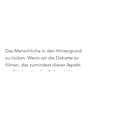
Das Menschliche in den Hintergrund 
zu rücken. Wenn wir die Debatte so 
führen, das zumindest dieser Aspekt 
ein Stückweit in den Fokus rückt, 
haben wir schon viel erreicht. 
Wir müssen uns fragen: 
Wie und wo wollen wir 
uns begegnen? Die 
vergangenen Jahre haben 