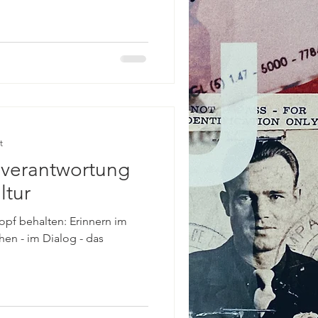
t
sverantwortung
ltur
opf behalten: Erinnern im
en - im Dialog - das