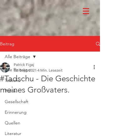
Beitrag
Alle Beiträge
Patrick Figaj
Alle Beiträge
12. Sept. 2021
4 Min. Lesezeit
#Tadschu - Die Geschichte
Tadschu
meines Großvaters.
Politik
Gesellschaft
Erinnerung
Quellen
Literatur